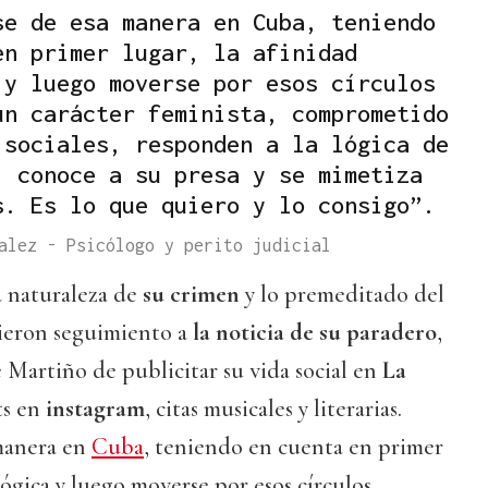
se de esa manera en Cuba, teniendo
en primer lugar, la afinidad
 y luego moverse por esos círculos
un carácter feminista, comprometido
 sociales, responden a la lógica de
: conoce a su presa y se mimetiza
s. Es lo que quiero y lo consigo”.
alez - Psicólogo y perito judicial
a naturaleza de
su crimen
y lo premeditado del
dieron seguimiento a
la noticia de su paradero
,
Martiño de publicitar su vida social en
La
ts en
instagram
, citas musicales y literarias.
manera en
Cuba
, teniendo en cuenta en primer
lógica y luego moverse por esos círculos