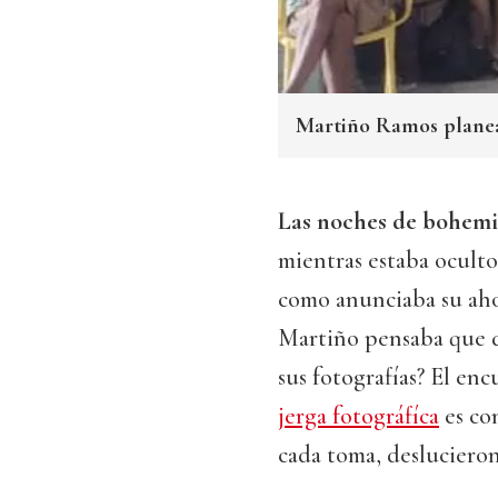
Martiño Ramos planea
Las noches de bohem
mientras estaba oculto
como anunciaba su aho
Martiño pensaba que de
sus fotografías? El en
jerga fotográfíca
es co
cada toma, deslucieron