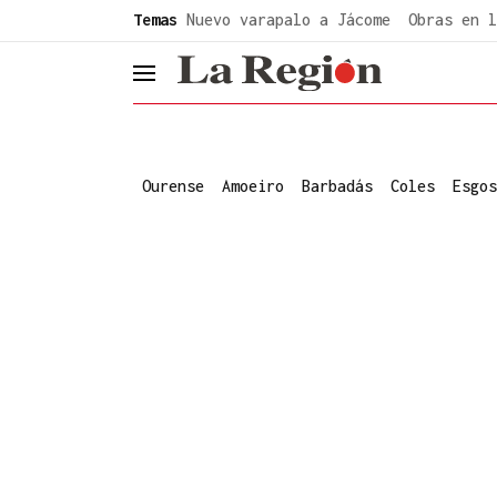
common.go-to-content
Temas
Nuevo varapalo a Jácome
Obras en l
header.menu.open
Ourense
Amoeiro
Barbadás
Coles
Esgos