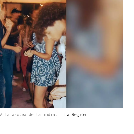
CA La azotea de la india.
|
La Región