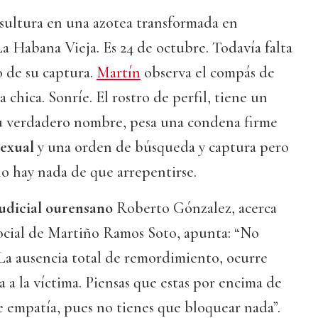
 sultura en una azotea transformada en
a Habana Vieja. Es 24 de octubre. Todavía falta
o de su captura.
Martín
observa el compás de
chica. Sonríe. El rostro de perfil, tiene un
u verdadero nombre, pesa una condena firme
sexual
y una orden de búsqueda y captura pero
no hay nada de que arrepentirse.
judicial ourensano
Roberto Gónzalez, acerca
cial de Martiño Ramos Soto, apunta: “No
La ausencia total de remordimiento, ocurre
a la víctima. Piensas que estas por encima de
de empatía, pues no tienes que bloquear nada”.