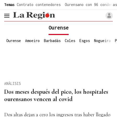
common.go-to-content
Temas
Contrato contenedores
Ourensano con 96 condenas
header.menu.open
Ourense
Ourense
Amoeiro
Barbadás
Coles
Esgos
Nogueira
P
ANÁLISIS
Dos meses después del pico, los hospitales
ourensanos vencen al covid
Dos altas dejan a cero los ingresos tras haber llegado