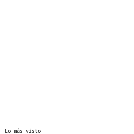
O Son da Estación triunfó de nuevo en las calles
de A Rúa
Lo más visto