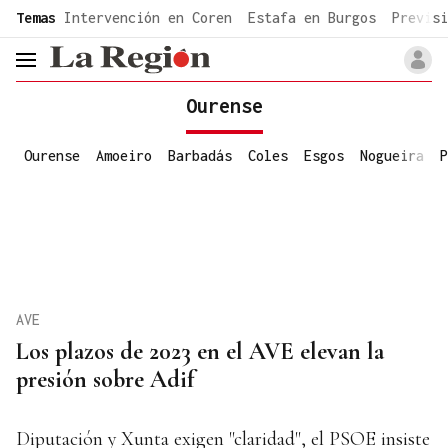
common.go-to-content
Temas
Intervención en Coren
Estafa en Burgos
Previsi
header.menu.open
Ourense
Ourense
Amoeiro
Barbadás
Coles
Esgos
Nogueira
P
AVE
Los plazos de 2023 en el AVE elevan la
presión sobre Adif
Diputación y Xunta exigen "claridad", el PSOE insiste