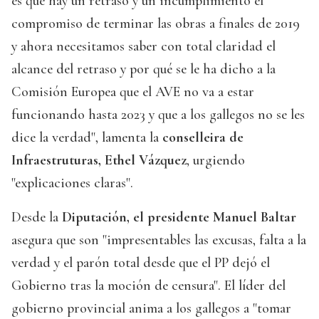
es que hay un retraso y un incumplimiento el
compromiso de terminar las obras a finales de 2019
y ahora necesitamos saber con total claridad el
alcance del retraso y por qué se le ha dicho a la
Comisión Europea que el AVE no va a estar
funcionando hasta 2023 y que a los gallegos no se les
dice la verdad", lamenta la
conselleira de
Infraestruturas, Ethel Vázquez
, urgiendo
"explicaciones claras".
Desde la
Diputación, el presidente Manuel Baltar
asegura que son "impresentables las excusas, falta a la
verdad y el parón total desde que el PP dejó el
Gobierno tras la moción de censura". El líder del
gobierno provincial anima a los gallegos a "tomar