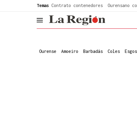
common.go-to-content
Temas
Contrato contenedores
Ourensano co
header.menu.open
Ourense
Amoeiro
Barbadás
Coles
Esgos