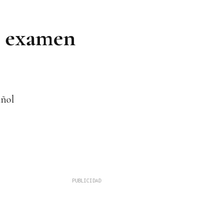
el examen
añol