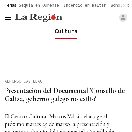
common.go-to-content
Temas
Sequía en Ourense
Incendio en Baltar
Bonoloto 
header.menu.open
Cultura
ALFONSO CASTELAO
Presentación del Documental 'Consello de
Galiza, goberno galego no exilio'
El Centro Cultural Marcos Valcárcel acoge el
próximo martes 25 de marzo la presentación y
posterior coloquio del Documental 'Consello de