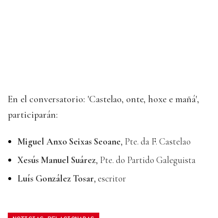
En el conversatorio: 'Castelao, onte, hoxe e mañá',
participarán:
Miguel Anxo Seixas Seoane
, Pte. da F. Castelao
Xesús Manuel Suárez
, Pte. do Partido Galeguista
Luís González Tosar
, escritor