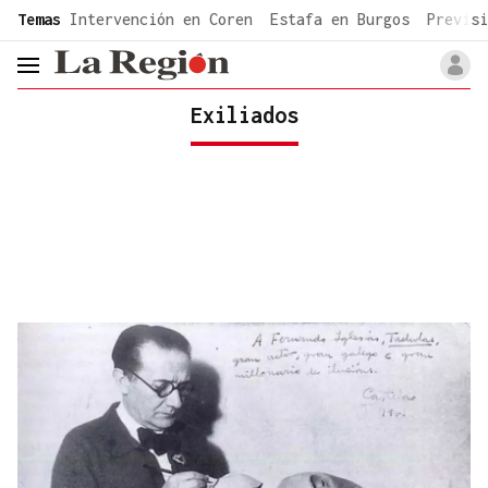
common.go-to-content
Temas
Intervención en Coren
Estafa en Burgos
Previsi
header.menu.open
Exiliados