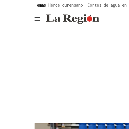
common.go-to-content
Temas
Héroe ourensano
Cortes de agua en 
header.menu.open