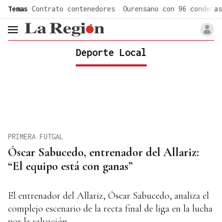
common.go-to-content
Temas
Contrato contenedores
Ourensano con 96 condenas
header.menu.open
Deporte Local
PRIMERA FUTGAL
Óscar Sabucedo, entrenador del Allariz:
“El equipo está con ganas”
El entrenador del Allariz, Óscar Sabucedo, analiza el
complejo escenario de la recta final de liga en la lucha
por la salvación