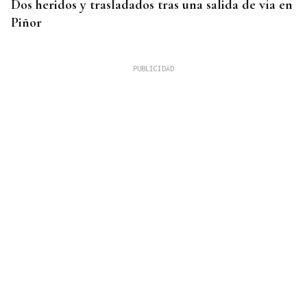
Dos heridos y trasladados tras una salida de vía en
Piñor
TOMA DE POSESIÓN
De la Espriella toma posesión de su nuevo
gabinete para poner en marcha la "Patria Milagro"