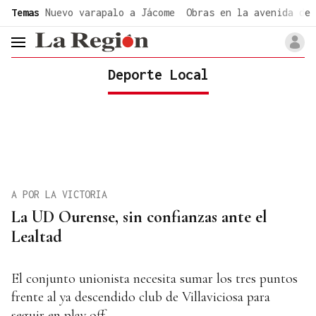
common.go-to-content
Temas
Nuevo varapalo a Jácome
Obras en la avenida de 
header.menu.open
Deporte Local
A POR LA VICTORIA
La UD Ourense, sin confianzas ante el
Lealtad
El conjunto unionista necesita sumar los tres puntos
frente al ya descendido club de Villaviciosa para
seguir en play off