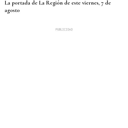
La portada de La Región de este viernes, 7 de
agosto
REUNIÓN EN SANTIAGO
Toxos e Xestas se prepara para celebrar su 50
aniversario como referente de la cultura gallega
en Cataluña