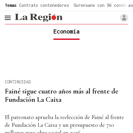
common.go-to-content
Temas
Contrato contenedores
Ourensano con 96 condenas
header.menu.open
Economía
CONTINUIDAD
Fainé sigue cuatro años más al frente de
Fundación La Caixa
El patronato aprueba la reelección de Fainé al frente
de Fundación La Caixa y un presupuesto de 710
millones para obra social en 2026