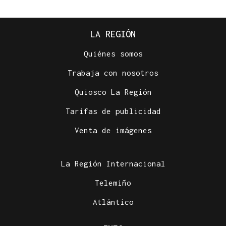
LA REGIÓN
Quiénes somos
Trabaja con nosotros
Quiosco La Región
SEMIFINAL IDA
Tarifas de publicidad
La Supercopa Galicia es el primer gran reto del
Auriense
Venta de imágenes
La Región Internacional
Telemiño
Atlántico