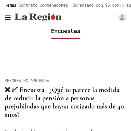
common.go-to-content
Temas
Contrato contenedores
Ourensano con 96 condenas
header.menu.open
Encuestas
REFORMA NO APROBADA
❌ ✅ Encuesta | ¿Qué te parece la medida
de reducir la pensión a personas
prejubiladas que hayan cotizado más de 40
años?