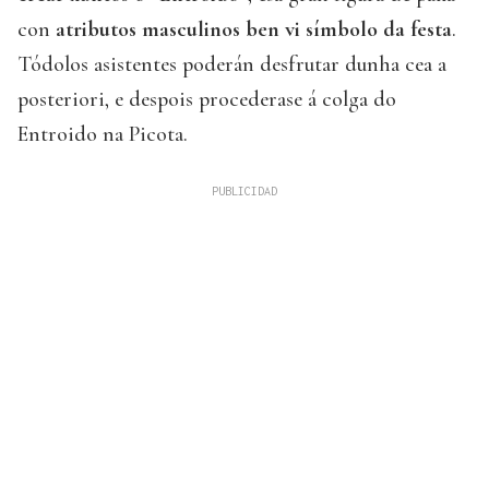
con
atributos masculinos ben vi símbolo da festa
.
Tódolos asistentes poderán desfrutar dunha cea a
posteriori, e despois procederase á colga do
Entroido na Picota.