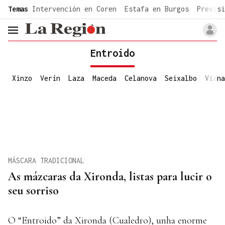
common.go-to-content
Temas
Intervención en Coren
Estafa en Burgos
Previsi
header.menu.open
Entroido
Xinzo
Verín
Laza
Maceda
Celanova
Seixalbo
Viana
MÁSCARA TRADICIONAL
As mázcaras da Xironda, listas para lucir o
seu sorriso
O “Entroido” da Xironda (Cualedro), unha enorme