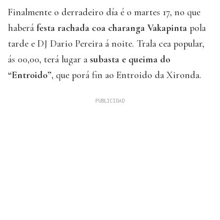
Finalmente o derradeiro día é o martes 17, no que
haberá
festa rachada coa charanga Vakapinta
pola
tarde e DJ Dario Pereira á noite. Trala cea popular,
ás 00,00, terá lugar a
subasta e queima do
“Entroido”
, que porá fin ao Entroido da Xironda.