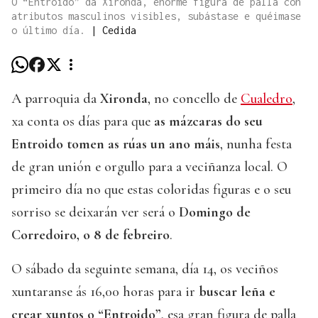
O “Entroido” da Xironda, enorme figura de palla con
atributos masculinos visibles, subástase e quéimase
o último día.
|
Cedida
A parroquia da
Xironda
, no concello de
Cualedro
,
xa conta os días para que
as mázcaras do seu
Entroido tomen as rúas un ano máis
, nunha festa
de gran unión e orgullo para a veciñanza local. O
primeiro día no que estas coloridas figuras e o seu
sorriso se deixarán ver será o
Domingo de
Corredoiro, o 8 de febreiro
.
O sábado da seguinte semana, día 14, os veciños
xuntaranse ás 16,00 horas para ir
buscar leña e
crear xuntos o “Entroido”
, esa gran figura de palla