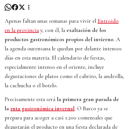
Apenas faltan unas semanas para vivir el
Entroido
en la provincia
y, con él, la
exaltación de los
productos gastronómicos propios del invierno
. A
la agenda ourensana le quedan por delante intensos
días en esta materia. El calendario de fiestas,
especialmente intenso en el oriente, incluye
degustaciones de platos como el cabrito, la androlla,
la cachucha o el botelo.
Precisamente esta será
la primera gran parada de
la
ruta gastronómica invernal
. O Barco ya se
prepara para acoger a casi 1.200 comensales que
degustarán el producto en una fiesta declarada de