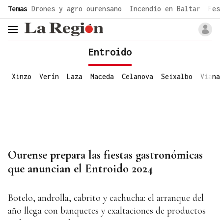
common.go-to-content
Temas
Drones y agro ourensano
Incendio en Baltar
Fes
header.menu.open
Entroido
Xinzo
Verín
Laza
Maceda
Celanova
Seixalbo
Viana
Ourense prepara las fiestas gastronómicas
que anuncian el Entroido 2024
Botelo, androlla, cabrito y cachucha: el arranque del
año llega con banquetes y exaltaciones de productos