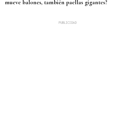
mueve balones, también paellas gigantes?
DAR EXPLICACIONES
Los ministros Robles, Marlaska, Albares y Bolaños
comparecerán en el Congreso para explicar la
crisis migratoria en Ceuta