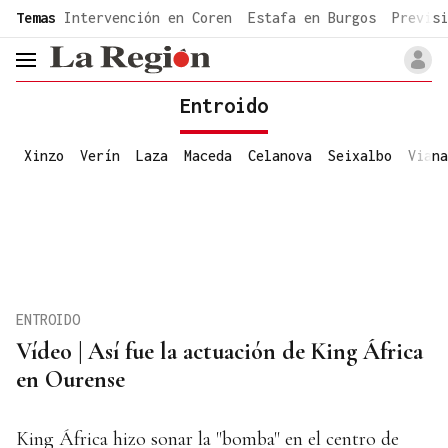
common.go-to-content
Temas
Intervención en Coren
Estafa en Burgos
Previsi
header.menu.open
Entroido
Xinzo
Verín
Laza
Maceda
Celanova
Seixalbo
Viana
ENTROIDO
Vídeo | Así fue la actuación de King África
en Ourense
King África hizo sonar la "bomba" en el centro de