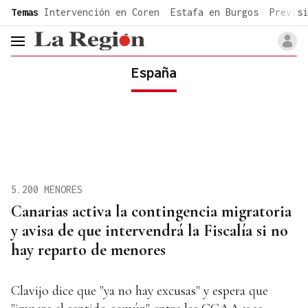
common.go-to-content
Temas
Intervención en Coren
Estafa en Burgos
Previsi
header.menu.open
España
5.200 MENORES
Canarias activa la contingencia migratoria
y avisa de que intervendrá la Fiscalía si no
hay reparto de menores
Clavijo dice que "ya no hay excusas" y espera que