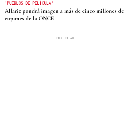
'PUEBLOS DE PELÍCULA'
Allariz pondrá imagen a más de cinco millones de
cupones de la ONCE
PROTOCOLO DE VIGILANCIA
Galicia vigila a los contactos del contagiado
franco-argentino por hantavirus