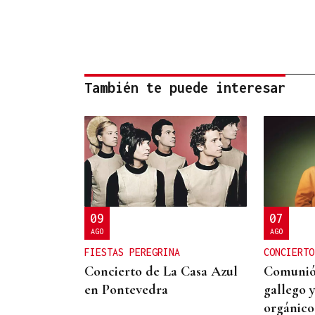
También te puede interesar
09
07
AGO
AGO
FIESTAS PEREGRINA
CONCIERTO
Concierto de La Casa Azul
Comunión
en Pontevedra
gallego 
orgánico