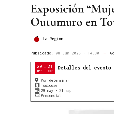
Exposición “Muj
Outumuro en To
La Región
Publicado:
08 Jun 2026 - 14:30
—
A
29
21
Detalles del evento
-
MAY
SEP
Por determinar
Toulouse
29 may - 21 sep
Presencial