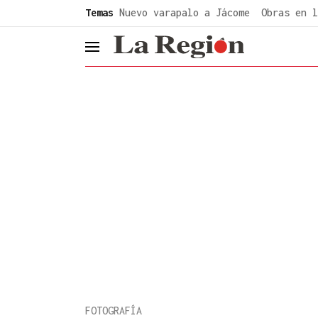
common.go-to-content
Temas
Nuevo varapalo a Jácome
Obras en l
header.menu.open
FOTOGRAFÍA