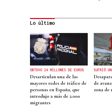
Lo último
07
AGO
CONCIERTOS
Los versos de Rosalía
maduran a través de la voz
OBTUVO 24 MILLONES DE EUROS
SUFRIÓ UN
de Amancio Prada
Desarticulan una de las
Desapar
mayores redes de tráfico de
de avanz
personas en España, que
zona de 
introdujo a más de 2.000
migrantes