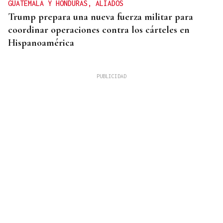
GUATEMALA Y HONDURAS, ALIADOS
Trump prepara una nueva fuerza militar para
coordinar operaciones contra los cárteles en
Hispanoamérica
CHOQUE EN CADENA
Accidente múltiple en la AP-9: cinco coches
implicados provocan retenciones a la salida de