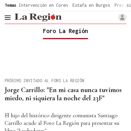
common.go-to-content
Temas
Intervención en Coren
Estafa en Burgos
Previsi
header.menu.open
Foro La Región
PRÓXIMO INVITADO AL FORO LA REGIÓN
Jorge Carrillo: "En mi casa nunca tuvimos
miedo, ni siquiera la noche del 23F"
El hijo del histórico dirigente comunista Santiago
Carrillo acude al Foro La Región para presentar su
libro "Luchadoras"