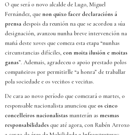
O que será o novo alcalde de Lugo, Miguel
Fernández, que
non quixo facer declaracións á
prensa
despois da reunión na que se acordou a súa
designación, avanzou nunha breve intervención na
mañá deste xoves que comeza esta etapa “nunhas
circunstancias difíciles,
con moita ilusión e moitas
ganas
”. Ademais, agradeceu o apoio prestado polos
compañeiros por permitirlle “a honra” de traballar
pola sociedade e os veciños e veciñas.
De cara ao novo período que comezará o martes, o
responsable nacionalista anunciou que
os cinco
concelleiros nacionalistas
manterán as
mesmas
responsabilidades
que até agora, con Rubén Arroxo
a cargo da área de Mobilidade e Infraestruturas;