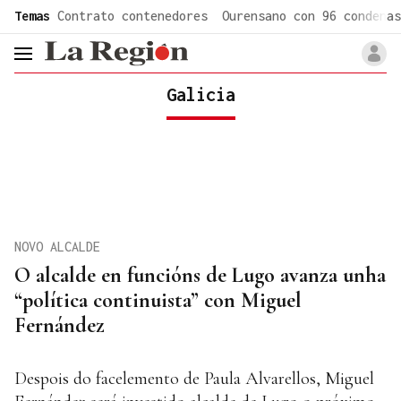
common.go-to-content
Temas
Contrato contenedores
Ourensano con 96 condenas
header.menu.open
Galicia
NOVO ALCALDE
O alcalde en funcións de Lugo avanza unha
“política continuista” con Miguel
Fernández
Despois do facelemento de Paula Alvarellos, Miguel