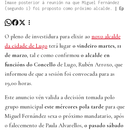
Imaxe posterior á reunión na que Miguel Fernández
(segundo i) foi proposto como próximo alcalde.
|
Ep
O pleno de investidura para elixir ao
novo alcalde
da cidade de Lugo
terá lugar
o vindeiro martes, 11
de marzo
, tal e como confirmou
o alcalde en
funcións do Concello
de Lugo, Rubén Arroxo, que
informou de que a sesión foi convocada para as
19,00 horas.
Este anuncio vén valida a decisión tomada polo
grupo municipal
este mércores pola tarde
para que
Miguel Fernández sexa o próximo mandatario, após
o falecemento de Paula Alvarellos,
o pasado sábado