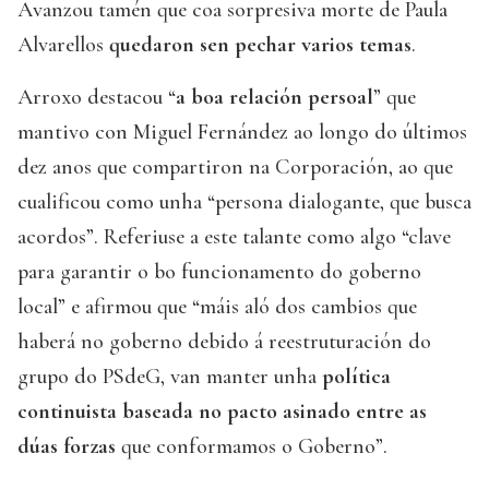
Avanzou tamén que coa sorpresiva morte de Paula
Alvarellos
quedaron sen pechar varios temas
.
Arroxo destacou “
a boa relación persoal
” que
mantivo con Miguel Fernández ao longo do últimos
dez anos que compartiron na Corporación, ao que
cualificou como unha “persona dialogante, que busca
acordos”. Referiuse a este talante como algo “clave
para garantir o bo funcionamento do goberno
local” e afirmou que “máis aló dos cambios que
haberá no goberno debido á reestruturación do
grupo do PSdeG, van manter unha
política
continuista baseada no pacto asinado entre as
dúas forzas
que conformamos o Goberno”.