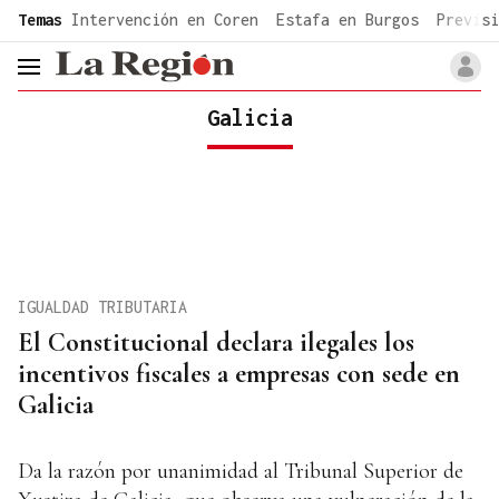
common.go-to-content
Temas
Intervención en Coren
Estafa en Burgos
Previsi
header.menu.open
Galicia
IGUALDAD TRIBUTARIA
El Constitucional declara ilegales los
incentivos fiscales a empresas con sede en
Galicia
Da la razón por unanimidad al Tribunal Superior de