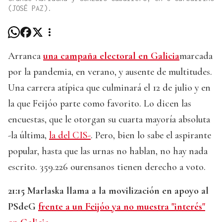
(JOSÉ PAZ).
Arranca
una campaña electoral en Galicia
marcada
por la pandemia, en verano, y ausente de multitudes.
Una carrera atípica que culminará el 12 de julio y en
la que Feijóo parte como favorito. Lo dicen las
encuestas, que le otorgan su cuarta mayoría absoluta
-la última,
la del CIS-
. Pero, bien lo sabe el aspirante
popular, hasta que las urnas no hablan, no hay nada
escrito. 359.226 ourensanos tienen derecho a voto.
21:15 Marlaska llama a la movilización en apoyo al
PSdeG
frente a un Feijóo ya no muestra "interés"