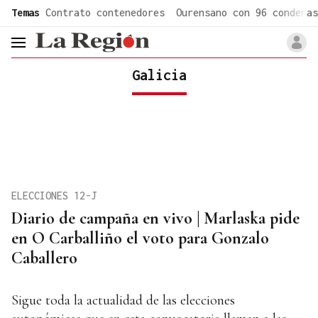
common.go-to-content
Temas
Contrato contenedores
Ourensano con 96 condenas
header.menu.open
Galicia
ELECCIONES 12-J
Diario de campaña en vivo | Marlaska pide
en O Carballiño el voto para Gonzalo
Caballero
Sigue toda la actualidad de las elecciones