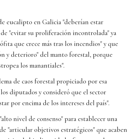
de eucalipto en Galicia "deberían estar
 de "evitar su proliferación incontrolada" ya
ófita que crece más tras los incendios" y que
n y deterioro" del manto forestal, porque
tropea los manantiales".
lema de caos forestal propiciado por esa
 los diputados y consideró que el sector
tar por encima de los intereses del país".
"alto nivel de consenso" para establecer una
 de "articular objetivos estratégicos" que acaben