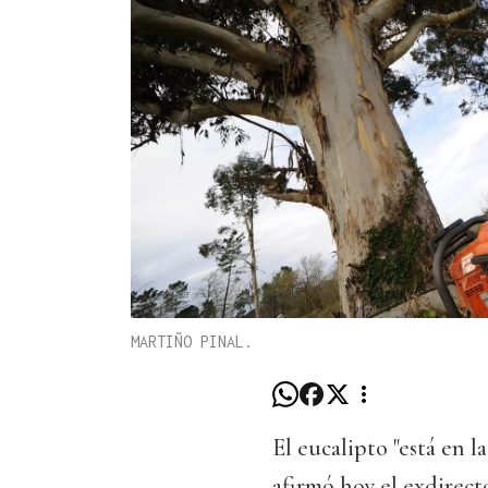
MARTIÑO PINAL.
El eucalipto "está en l
afirmó hoy el exdirec