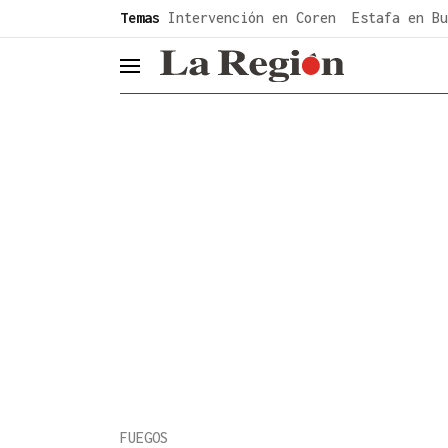
common.go-to-content
Temas
Intervención en Coren
Estafa en Bu
header.menu.open
FUEGOS