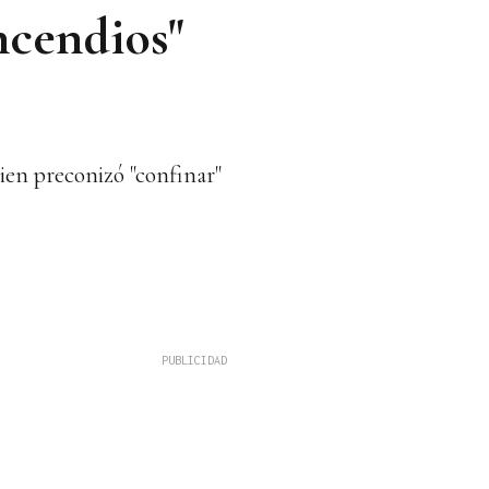
incendios"
ien preconizó "confinar"