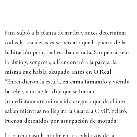
Fina subió a la planta de arriba y antes determinar
todas las escaleras ya se percató que la puerta de la
habitación principal estaba cerrada. Sin pensárselo
la abrió y, sorpresa, allí encontró a la pareja,
la
misma que había okupado antes en O Real
.
”Encendieron la estufa,
en cama fumando y viendo
la tele
y aunque les dije que se fueran
inmediatamente mi marido aseguró que de allí no
salían mientras no llegara la Guardia Civil”, relató.
Fueron detenidos por usurpación de morada
.
La pareja pasó la noche en los calabozos de la