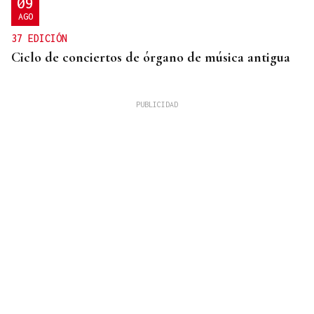
09
AGO
37 EDICIÓN
Ciclo de conciertos de órgano de música antigua
QUEN CHO DIXO
¿Sabe usted que el CHUO pone la cubertería de
algún que otro bar de Ourense?