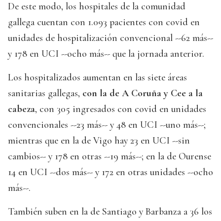
De este modo, los hospitales de la comunidad
gallega cuentan con 1.093 pacientes con covid en
unidades de hospitalización convencional --62 más--
y 178 en UCI --ocho más-- que la jornada anterior.
Los hospitalizados aumentan en las siete áreas
sanitarias gallegas,
con la de A Coruña y Cee a la
cabeza
, con 305 ingresados con covid en unidades
convencionales --23 más-- y 48 en UCI --uno más--;
mientras que en la de Vigo hay 23 en UCI --sin
cambios-- y 178 en otras --19 más--; en la de Ourense
14 en UCI --dos más-- y 172 en otras unidades --ocho
más--.
También suben en la de Santiago y Barbanza a 36 los