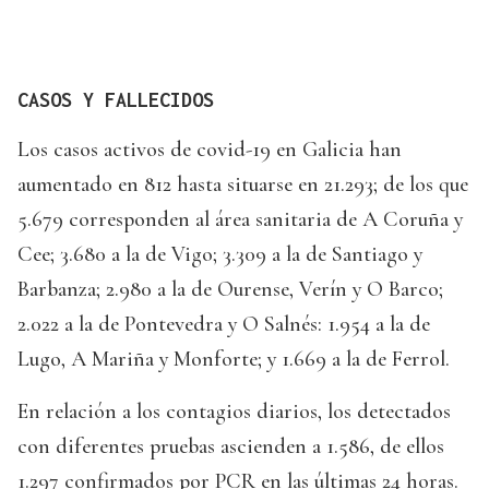
CASOS Y FALLECIDOS
Los casos activos de covid-19 en Galicia han
aumentado en 812 hasta situarse en 21.293; de los que
5.679 corresponden al área sanitaria de A Coruña y
Cee; 3.680 a la de Vigo; 3.309 a la de Santiago y
Barbanza; 2.980 a la de Ourense, Verín y O Barco;
2.022 a la de Pontevedra y O Salnés: 1.954 a la de
Lugo, A Mariña y Monforte; y 1.669 a la de Ferrol.
En relación a los contagios diarios, los detectados
con diferentes pruebas ascienden a 1.586, de ellos
1.297 confirmados por PCR en las últimas 24 horas.