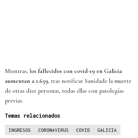
Mientras, l
os fallecidos con covid-19 en Galicia
aumentan a 1.659
, tras notificar Sanidade la muerte
de otras diez personas, todas ellas con patologías
previas.
Temas relacionados
INGRESOS
CORONAVIRUS
COVID
GALICIA