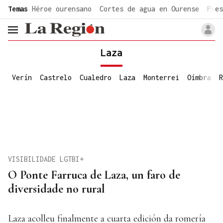
common.go-to-content
Temas
Héroe ourensano
Cortes de agua en Ourense
Pres
header.menu.open
Laza
Verín
Castrelo
Cualedro
Laza
Monterrei
Oímbra
R
VISIBILIDADE LGTBI+
O Ponte Farruca de Laza, un faro de
diversidade no rural
Laza acolleu finalmente a cuarta edición da romería