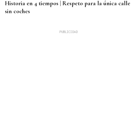
Historia en 4 tiempos | Respeto para la única calle
sin coches
INMOBILIARIA
Una residencia histórica de Kioto renace de la
mano de Armani