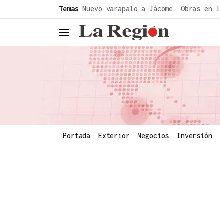
common.go-to-content
Temas
Nuevo varapalo a Jácome
Obras en l
header.menu.open
Portada
Exterior
Negocios
Inversión