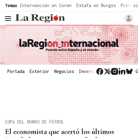
common.go-to-content
Temas
Intervención en Coren
Estafa en Burgos
Previsi
header.menu.open
Portada
Exterior
Negocios
Inversión
Emergentes
G
COPA DEL MUNDO DE FÚTBOL
El economista que acertó los últimos