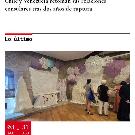
Chile y Venezuela retoman sus relaciones
consulares tras dos años de ruptura
Lo último
TOMA DE POSESIÓN
El Rey acudirá a la toma de posesión de De la
Espriella como presidente de Colombia
03
31
-
AGO
AGO