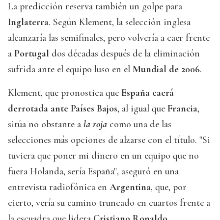
La predicción reserva también un golpe para
Inglaterra
. Según Klement, la selección inglesa
alcanzaría las semifinales, pero volvería a caer frente
a
Portugal
dos décadas después de la eliminación
sufrida ante el equipo luso en el
Mundial de 2006
.
Klement, que pronostica que
España caerá
derrotada ante Países Bajos
, al igual que
Francia
,
sitúa no obstante a
la roja
como una de las
selecciones más opciones de alzarse con el título. "Si
tuviera que poner mi dinero en un equipo que no
fuera Holanda, sería España", aseguró en una
entrevista radiofónica en
Argentina
, que, por
cierto, vería su camino truncado en cuartos frente a
la escuadra que lidera
Cristiano Ronaldo.