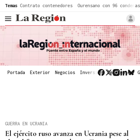
common.go-to-content
Temas
Contrato contenedores
Ourensano con 96 condenas
header.menu.open
Portada
Exterior
Negocios
Inversión
Emergentes
G
GUERRA EN UCRANIA
El ejército ruso avanza en Ucrania pese al