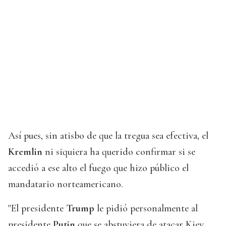
Así pues, sin atisbo de que la tregua sea efectiva, el
Kremlin
ni siquiera ha querido confirmar si se
accedió a ese alto el fuego que hizo público el
mandatario norteamericano.
"El presidente
Trump
le pidió personalmente al
presidente
Putin
que se abstuviera de atacar Kiev