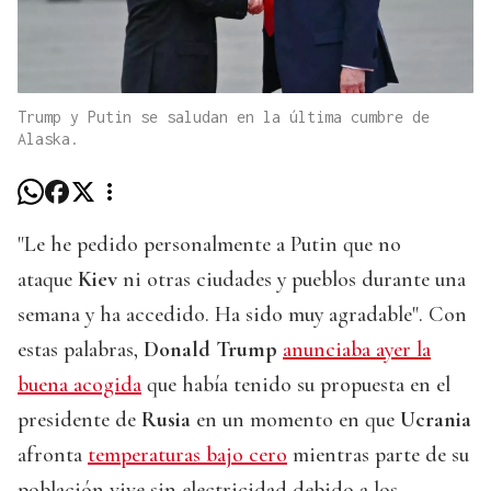
Trump y Putin se saludan en la última cumbre de
Alaska.
"Le he pedido personalmente a Putin que no
ataque
Kiev
ni otras ciudades y pueblos durante una
semana y ha accedido. Ha sido muy agradable". Con
estas palabras,
Donald Trump
anunciaba ayer la
buena acogida
que había tenido su propuesta en el
presidente de
Rusia
en un momento en que
Ucrania
afronta
temperaturas bajo cero
mientras parte de su
población vive sin electricidad debido a los