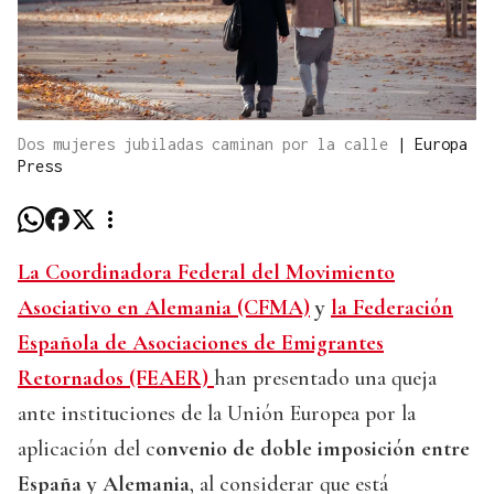
Dos mujeres jubiladas caminan por la calle
|
Europa
Press
La Coordinadora Federal del Movimiento
Asociativo en Alemania (CFMA)
y
la Federación
Española de Asociaciones de Emigrantes
Retornados (FEAER)
han presentado una queja
ante instituciones de la Unión Europea por la
aplicación del c
onvenio de doble imposición entre
España y Alemania
, al considerar que está