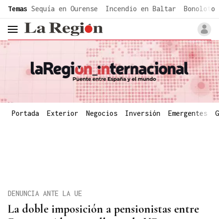
common.go-to-content
Temas
Sequía en Ourense
Incendio en Baltar
Bonoloto 
header.menu.open
Portada
Exterior
Negocios
Inversión
Emergentes
G
DENUNCIA ANTE LA UE
La doble imposición a pensionistas entre