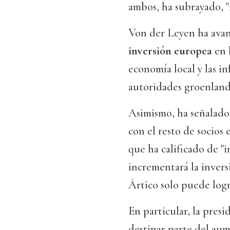
ambos, ha subrayado, "
Von der Leyen ha ava
inversión europea
en l
economía local y las i
autoridades groenlande
Asimismo, ha señalado
con el resto de socios
que ha calificado de "
incrementará la invers
Ártico solo puede logr
En particular, la pres
destinar parte del aum