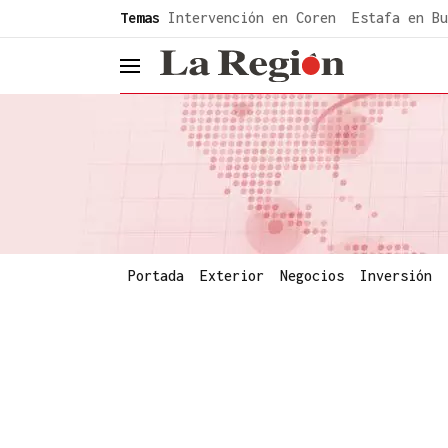
common.go-to-content
Temas
Intervención en Coren
Estafa en Bu
header.menu.open
Portada
Exterior
Negocios
Inversión