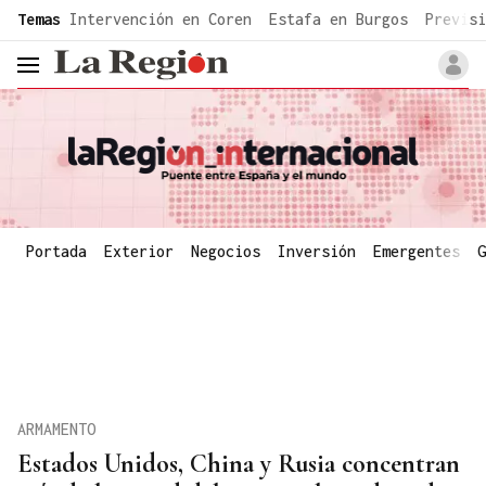
common.go-to-content
Temas
Intervención en Coren
Estafa en Burgos
Previsi
header.menu.open
Portada
Exterior
Negocios
Inversión
Emergentes
G
ARMAMENTO
Estados Unidos, China y Rusia concentran