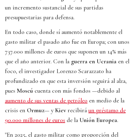
un incremento sustancial de sus partidas
presupuestarias para defensa.
En todo caso, donde sí aumentó notablemente el
gasto militar el pasado año fue en Europa; con unos
737.000 millones de euros que suponen un 14% más
que el año anterior. Con la
guerra en Ucrania
en el
foco, el investigador Lorenzo Scarazzato ha
profundizado en que esta inversión seguirá al alza,
pues
Moscú
cuenta con más fondos —debido al
aumento de sus ventas de petróleo
en medio de la
crisis en
Ormuz
— y
Kiev
recibirá
un préstamo de
90.000 millones de euros
de la
Unión Europea
.
"En 2025, el gasto militar como proporción del