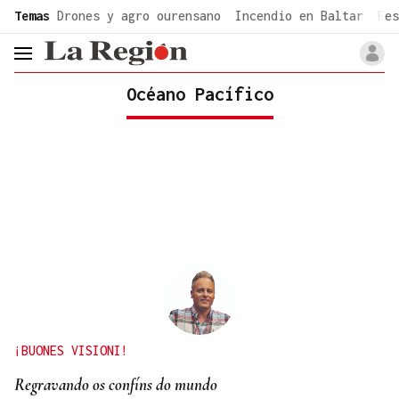
common.go-to-content
Temas
Drones y agro ourensano
Incendio en Baltar
Fes
header.menu.open
Océano Pacífico
¡BUONES VISIONI!
Regravando os confíns do mundo