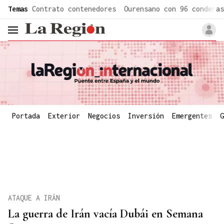
common.go-to-content
Temas
Contrato contenedores
Ourensano con 96 condenas
header.menu.open
Portada
Exterior
Negocios
Inversión
Emergentes
G
ATAQUE A IRÁN
La guerra de Irán vacía Dubái en Semana