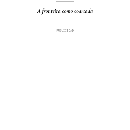
A fronteira como coartada
LÍNEAS DE TRABAJO
Boborás recibe la visita del cónsul honorario de
México