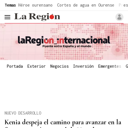
common.go-to-content
Temas
Héroe ourensano
Cortes de agua en Ourense
Pres
header.menu.open
Portada
Exterior
Negocios
Inversión
Emergentes
G
NUEVO DESARROLLO
Kenia despeja el camino para avanzar en la