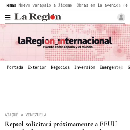
common.go-to-content
Temas
Nuevo varapalo a Jácome
Obras en la avenida de 
header.menu.open
Portada
Exterior
Negocios
Inversión
Emergentes
G
ATAQUE A VENEZUELA
Repsol solicitará próximamente a EEUU