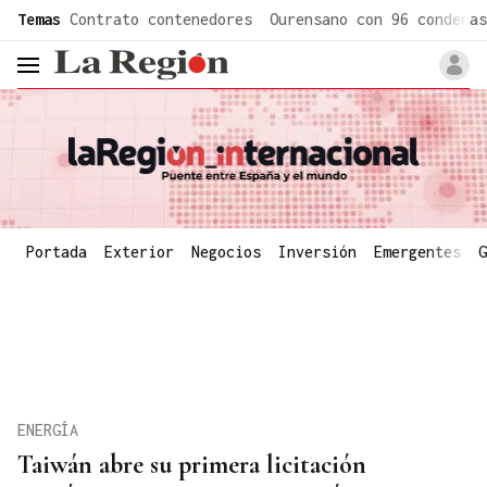
common.go-to-content
Temas
Contrato contenedores
Ourensano con 96 condenas
header.menu.open
Portada
Exterior
Negocios
Inversión
Emergentes
G
ENERGÍA
Taiwán abre su primera licitación