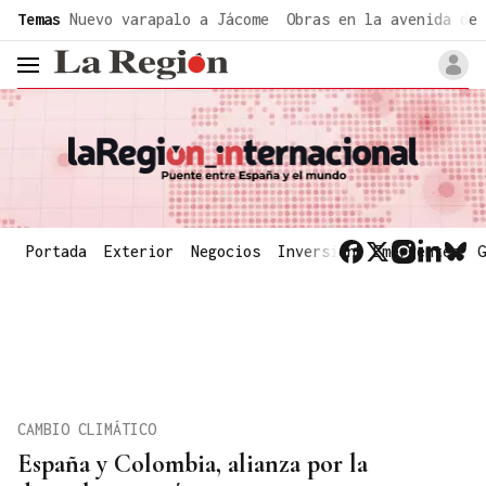
common.go-to-content
Temas
Nuevo varapalo a Jácome
Obras en la avenida de 
header.menu.open
Portada
Exterior
Negocios
Inversión
Emergentes
G
CAMBIO CLIMÁTICO
España y Colombia, alianza por la