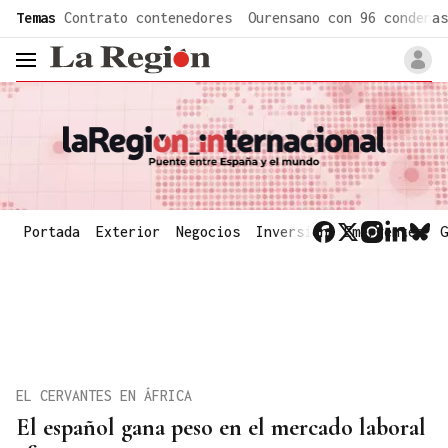
common.go-to-content
Temas
Contrato contenedores
Ourensano con 96 condenas
header.menu.open
Portada
Exterior
Negocios
Inversión
Emergentes
G
EL CERVANTES EN ÁFRICA
El español gana peso en el mercado laboral