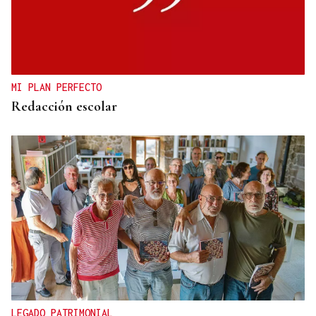
VIAJES MARÍTIMOS DE ALTA GAMA
Explora Journeys estrena el Explora III en
Barcelona, su primer buque propulsado por GNL
MI PLAN PERFECTO
Redacción escolar
LEGADO PATRIMONIAL