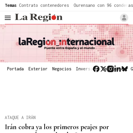
common.go-to-content
Temas
Contrato contenedores
Ourensano con 96 condenas
header.menu.open
Portada
Exterior
Negocios
Inversión
Emergentes
G
ATAQUE A IRÁN
Irán cobra ya los primeros peajes por