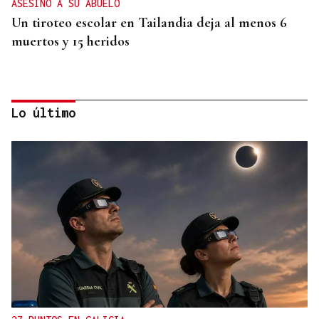
ASESINÓ A SU ABUELO
Un tiroteo escolar en Tailandia deja al menos 6
muertos y 15 heridos
Lo último
MUNDIAL DE FUTBOL
El Congreso debatirá si España debe replantearse
el Mundial 2030 con Marruecos tras la crisis
humanitaria de Ceuta