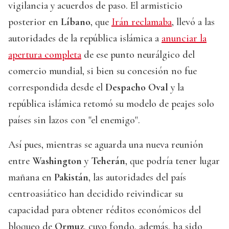
vigilancia y acuerdos de paso. El armisticio
posterior en
Líbano
, que
Irán reclamaba
, llevó a las
autoridades de la república islámica a
anunciar la
apertura completa
de ese punto neurálgico del
comercio mundial, si bien su concesión no fue
correspondida desde el
Despacho Oval
y la
república islámica retomó su modelo de peajes solo
países sin lazos con "el enemigo".
Así pues, mientras se aguarda una nueva reunión
entre
Washington
y
Teherán
, que podría tener lugar
mañana en
Pakistán
, las autoridades del país
centroasiático han decidido reivindicar su
capacidad para obtener réditos económicos del
bloqueo de
Ormuz
, cuyo fondo, además, ha sido