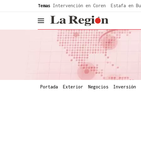
common.go-to-content
Temas
Intervención en Coren
Estafa en Bu
header.menu.open
Portada
Exterior
Negocios
Inversión