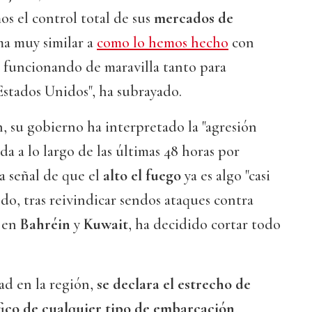
os el control total de sus
mercados de
ma muy similar a
como lo hemos hecho
con
tá funcionando de maravilla tanto para
stados Unidos", ha subrayado.
n, su gobierno ha interpretado la "agresión
a a lo largo de las últimas 48 horas por
 señal de que el
alto el fuego
ya es algo "casi
odo, tras reivindicar sendos ataques contra
s en
Bahréin
y
Kuwait
, ha decidido cortar todo
ad en la región,
se declara el estrecho de
ico de cualquier tipo de embarcación
,