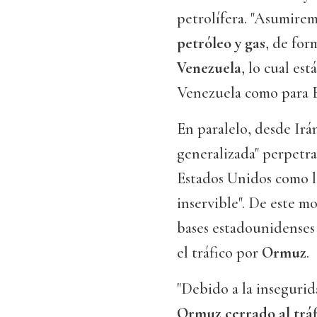
petrolífera. "Asumirem
petróleo y gas
, de for
Venezuela
, lo cual es
Venezuela como para E
En paralelo, desde Irá
generalizada" perpetrad
Estados Unidos como la
inservible". De este m
bases estadounidense
el tráfico por
Ormuz
.
"Debido a la insegurid
Ormuz cerrado al tráf