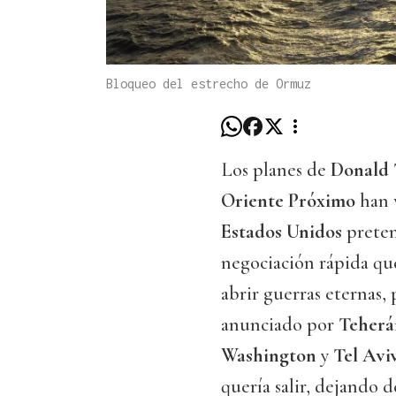
Bloqueo del estrecho de Ormuz
Los planes de
Donald
Oriente Próximo
han v
Estados Unidos
preten
negociación rápida qu
abrir guerras eternas, 
anunciado por
Teher
Washington
y
Tel Avi
quería salir, dejando 