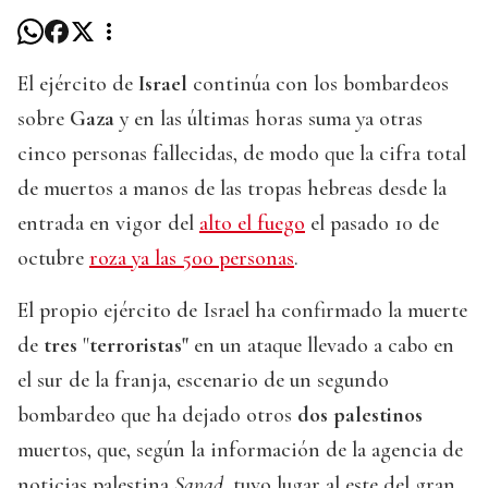
El ejército de
Israel
continúa con los bombardeos
sobre
Gaza
y en las últimas horas suma ya otras
cinco personas fallecidas, de modo que la cifra total
de muertos a manos de las tropas hebreas desde la
entrada en vigor del
alto el fuego
el pasado 10 de
octubre
roza ya las 500 personas
.
El propio ejército de Israel ha confirmado la muerte
de
tres
"
terroristas"
en un ataque llevado a cabo en
el sur de la franja, escenario de un segundo
bombardeo que ha dejado otros
dos palestinos
muertos, que, según la información de la agencia de
noticias palestina
Sanad
, tuvo lugar al este del gran