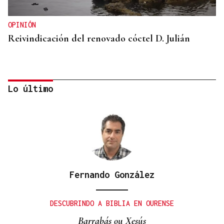
OPINIÓN
Reivindicación del renovado cóctel D. Julián
Lo último
Fernando González
GUERRA DE UCRANIA
Rusia cifra en 640 los civiles muertos durante la
DESCUBRINDO A BIBLIA EN OURENSE
incursión ucraniana en Kursk
Barrabás ou Xesús