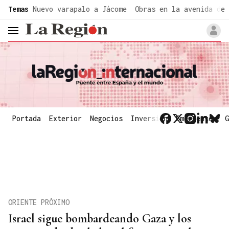
common.go-to-content
Temas
Nuevo varapalo a Jácome
Obras en la avenida de 
header.menu.open
Portada
Exterior
Negocios
Inversión
Emergentes
G
ORIENTE PRÓXIMO
Israel sigue bombardeando Gaza y los