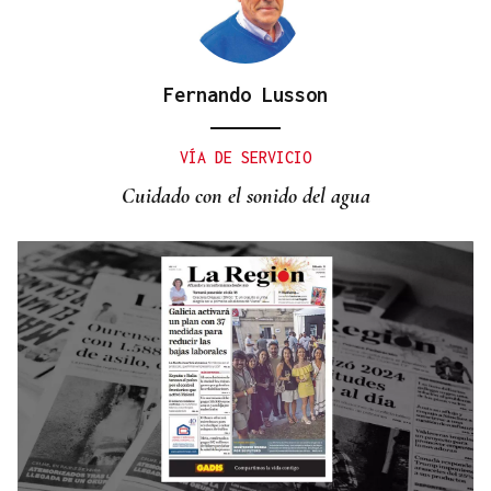
Fernando Lusson
RELACIONES DIPLOMÁTICAS
Chile y Venezuela retoman sus relaciones
VÍA DE SERVICIO
consulares tras dos años de ruptura
Cuidado con el sonido del agua