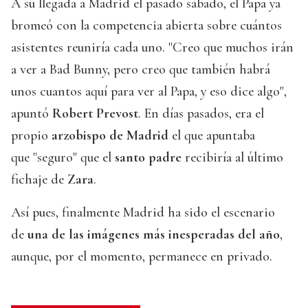
A su llegada a Madrid el pasado sábado, el Papa ya
bromeó con la competencia abierta sobre cuántos
asistentes reuniría cada uno. "Creo que muchos irán
a ver a Bad Bunny, pero creo que también habrá
unos cuantos aquí para ver al Papa, y eso dice algo",
apuntó
Robert Prevost
. En días pasados, era el
propio
arzobispo de Madrid
el que apuntaba
que "seguro" que el
santo padre
recibiría al último
fichaje de
Zara
.
Así pues, finalmente Madrid ha sido el escenario
de
una de las imágenes más inesperadas del año
,
aunque, por el momento, permanece en privado.