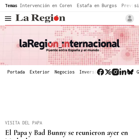
common.go-to-content
Temas
Intervención en Coren
Estafa en Burgos
Previsi
header.menu.open
Portada
Exterior
Negocios
Inversión
Emergentes
G
VISITA DEL PAPA
El Papa y Bad Bunny se reunieron ayer en