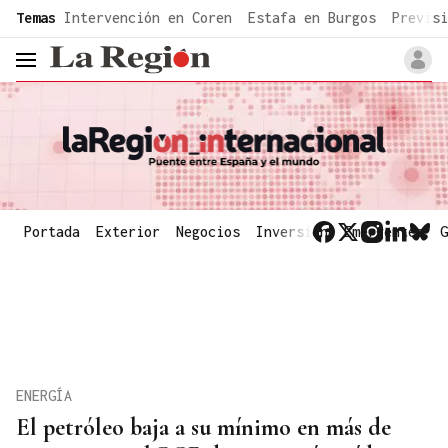
common.go-to-content
Temas
Intervención en Coren
Estafa en Burgos
Previsi
header.menu.open
Portada
Exterior
Negocios
Inversión
Emergentes
G
ENERGÍA
El petróleo baja a su mínimo en más de