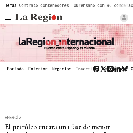
common.go-to-content
Temas
Contrato contenedores
Ourensano con 96 condenas
header.menu.open
Portada
Exterior
Negocios
Inversión
Emergentes
G
ENERGÍA
El petróleo encara una fase de menor