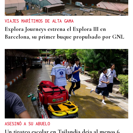
VIAJES MARÍTIMOS DE ALTA GAMA
Explora Journeys estrena el Explora III en
Barcelona, su primer buque propulsado por GNL
ASESINÓ A SU ABUELO
Un tiroteo escolar en Tailandia deja al menos 6