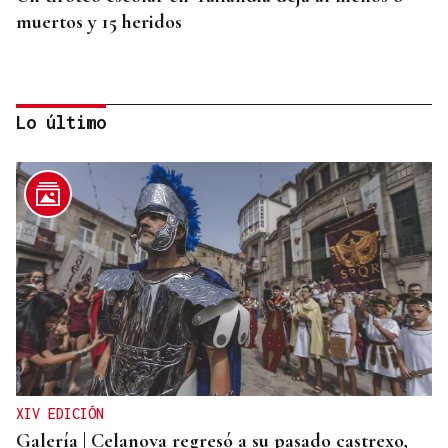
muertos y 15 heridos
Lo último
MUNDIAL DE FUTBOL
El Congreso debatirá si España debe replantearse
el Mundial 2030 con Marruecos tras la crisis
humanitaria de Ceuta
XIV EDICIÓN
Galería | Celanova regresó a su pasado castrexo,