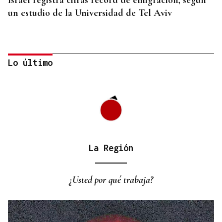
Israel registra cifras récord de emigración, según
un estudio de la Universidad de Tel Aviv
Lo último
La Región
VIAJES MARÍTIMOS DE ALTA GAMA
Explora Journeys estrena el Explora III en
¿Usted por qué trabaja?
Barcelona, su primer buque propulsado por GNL