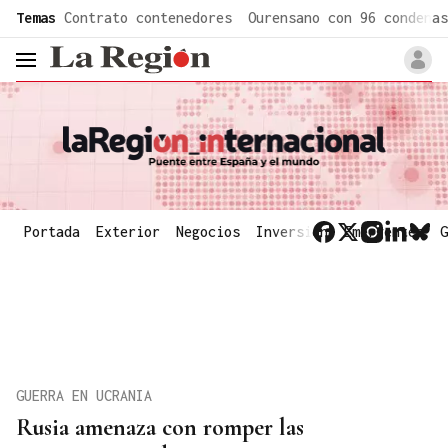
common.go-to-content
Temas
Contrato contenedores
Ourensano con 96 condenas
header.menu.open
Portada
Exterior
Negocios
Inversión
Emergentes
G
GUERRA EN UCRANIA
Rusia amenaza con romper las