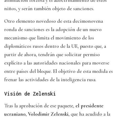
asimilación forzosa y el adoctrinamiento de estos
niños, y serán también objeto de sanciones.
Otro elemento novedoso de esta decimonovena
ronda de sanciones es la adopción de un nuevo
mecanismo que limita el movimiento de los
diplomáticos rusos dentro de la UE, puesto que, a
partir de ahora, tendrán que solicitar permiso
explícito a las autoridades nacionales para moverse
entre países del bloque. El objetivo de esta medida es
frenar las actividades de la inteligencia rusa.
Visión de Zelenski
Tras la aprobación de ese paquete,
el presidente
ucraniano, Volodimir Zelenski,
que ha acudido a la