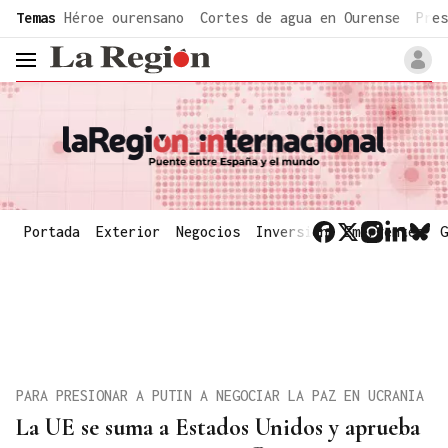
common.go-to-content
Temas
Héroe ourensano
Cortes de agua en Ourense
Pres
header.menu.open
Portada
Exterior
Negocios
Inversión
Emergentes
G
PARA PRESIONAR A PUTIN A NEGOCIAR LA PAZ EN UCRANIA
La UE se suma a Estados Unidos y aprueba