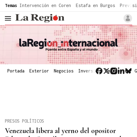
common.go-to-content
Temas
Intervención en Coren
Estafa en Burgos
Previsi
header.menu.open
Portada
Exterior
Negocios
Inversión
Emergentes
G
PRESOS POLÍTICOS
Venezuela libera al yerno del opositor