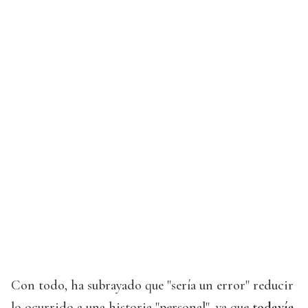
Con todo, ha subrayado que "sería un error" reducir
lo ocurrido a una historia "personal", ya que
todavía