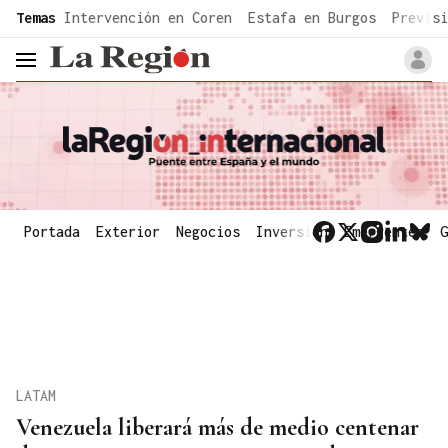
common.go-to-content
Temas
Intervención en Coren
Estafa en Burgos
Previsi
header.menu.open
Portada
Exterior
Negocios
Inversión
Emergentes
G
LATAM
Venezuela liberará más de medio centenar