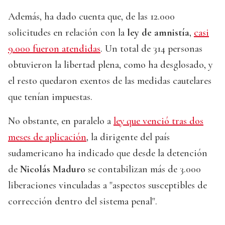
Además, ha dado cuenta que, de las 12.000
solicitudes en relación con la
ley de amnistía
,
casi
9.000 fueron atendidas
. Un total de 314 personas
obtuvieron la libertad plena, como ha desglosado, y
el resto quedaron exentos de las medidas cautelares
que tenían impuestas.
No obstante, en paralelo a
ley que venció tras dos
meses de aplicación
, la dirigente del país
sudamericano ha indicado que desde la detención
de
Nicolás Maduro
se contabilizan más de 3.000
liberaciones vinculadas a "aspectos susceptibles de
corrección dentro del sistema penal".