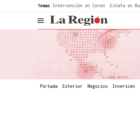
common.go-to-content
Temas
Intervención en Coren
Estafa en Bu
header.menu.open
Portada
Exterior
Negocios
Inversión