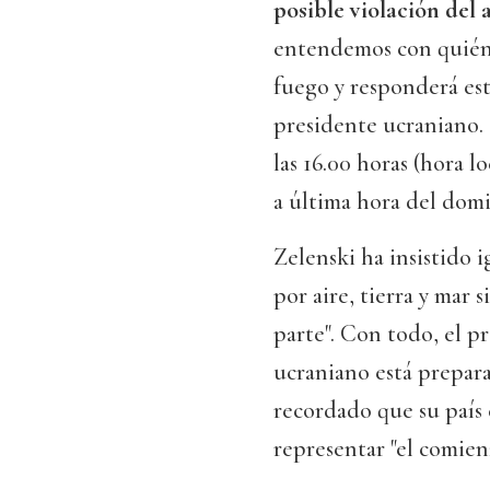
posible violación del 
entendemos con quién e
fuego y responderá est
presidente ucraniano. 
las 16.00 horas (hora l
a última hora del domi
Zelenski ha insistido 
por aire, tierra y mar 
parte". Con todo, el p
ucraniano está prepara
recordado que su país 
representar "el comie