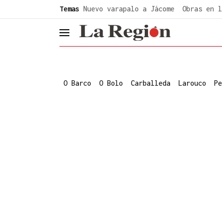
common.go-to-content
Temas
Nuevo varapalo a Jácome
Obras en l
header.menu.open
O Barco
O Bolo
Carballeda
Larouco
Pe