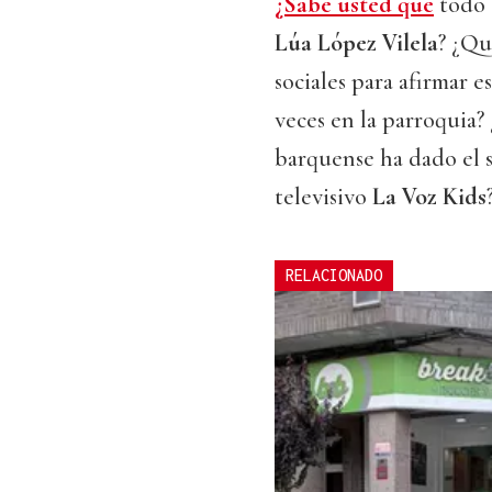
¿Sabe usted que
todo
Lúa López Vilela
? ¿Qu
sociales para afirmar 
veces en la parroquia? 
barquense ha dado el s
televisivo
La Voz Kids
RELACIONADO