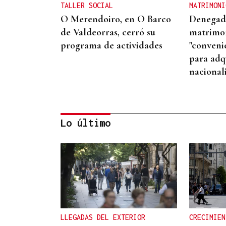
TALLER SOCIAL
MATRIMONI
O Merendoiro, en O Barco
Denegad
de Valdeorras, cerró su
matrimo
programa de actividades
"conveni
para adqu
nacional
Lo último
XIV EDICIÓN
Carmela despide el ciclo De
Perto con "Vinde Todas"
LLEGADAS DEL EXTERIOR
CRECIMIEN