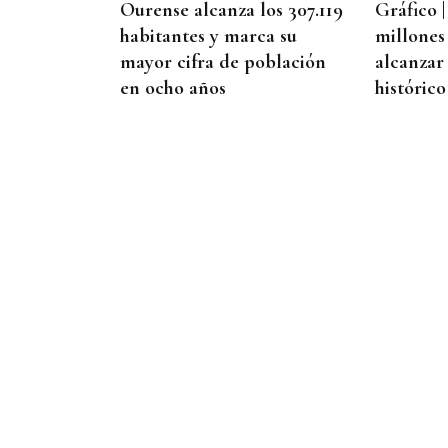
Ourense alcanza los 307.119
Gráfico |
habitantes y marca su
millones
mayor cifra de población
alcanzar
en ocho años
histórico
09
AGO
FESTA DO PULPO
Cartel musical del Pulpo
Fest 2026