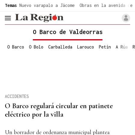
common.go-to-content
Temas
Nuevo varapalo a Jácome
Obras en la avenida de 
header.menu.open
O Barco de Valdeorras
O Barco
O Bolo
Carballeda
Larouco
Petín
A Rúa
R
ACCIDENTES
O Barco regulará circular en patinete
eléctrico por la villa
Un borrador de ordenanza municipal plantea