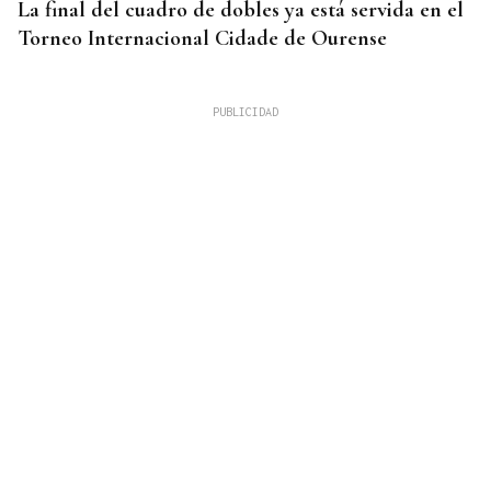
La final del cuadro de dobles ya está servida en el
Torneo Internacional Cidade de Ourense
10 DE AGOSTO
Senegal se incorpora a las XLI Xornadas de
Folclore